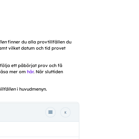
llen
 f
inner du alla provtillfällen du 
amt vilket datum och tid provet 
följa ett påbörjat prov och få 
 läsa mer om 
här
. 
När sluttiden 
llfällen
 i huvudmenyn.