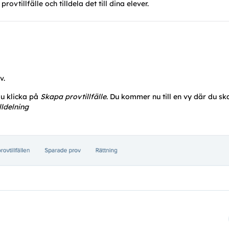
ovtillfälle och tilldela det till dina elever.
v. 
du klicka på 
Skapa provtillfälle
. Du kommer nu till en vy där du skap
lldelning