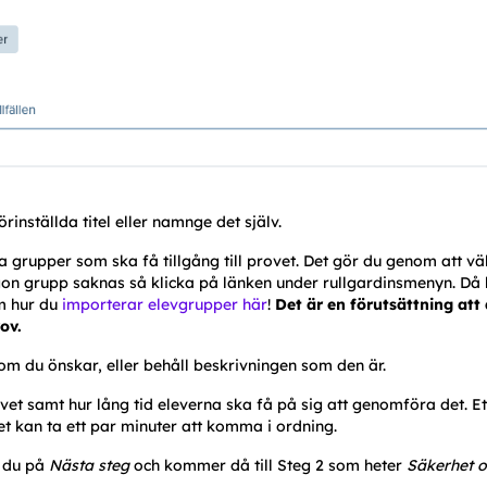
rinställda titel eller namnge det själv. 
ka grupper som ska få tillgång till provet. Det gör du genom att väl
gon grupp saknas så klicka på länken under rullgardinsmenyn. Då 
 hur du 
importerar elevgrupper här
! 
Det är en förutsättning att
ov.
 om du önskar, eller behåll beskrivningen som den är. 
t samt hur lång tid eleverna ska få på sig att genomföra det. Ett t
et kan ta ett par minuter att komma i ordning. 
r du på 
Nästa steg
 och kommer då till Steg 2 som heter 
Säkerhet 