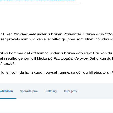
 fliken 
Provtillfällen
under rubriken 
Planerade
. I fliken 
Provtillfä
 ser provets namn, vilken eller vilka grupper som blivit inbjudna s
erat så kommer det att hamna under rubriken 
Påbörjat. 
Här kan du 
t i realtid genom att klicka på 
Följ pågående prov
. Detta kan du
Avslutat
. 
lfällen som du har skapat, oavsett ämne, så går du till 
Mina provti