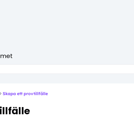
amet
Skapa ett provtillfälle
llfälle